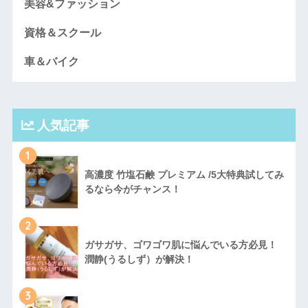
美容&ファッション
資格＆スクール
車＆バイク
人気記事
1
高濃度 竹塩石鹸 プレミアム /5大特典試してみ
るなら今がチャンス！
2
ガサガサ、ゴワゴワ肌に悩んでいる方必見！
潤静(うるしず）が解決！
3