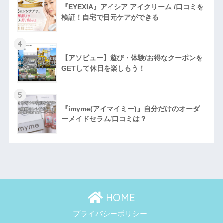
『EYEXIA』アイシア アイクリーム /口コミを
検証！自宅で目元ケアができる
4
【アソビュー】遊び・体験/お得なクーポンを
GETして休日を楽しもう！
5
『imyme(アイマイミー)』自分だけのオーダ
ーメイドセラム/口コミは？
HOME
プライバシーポリシー