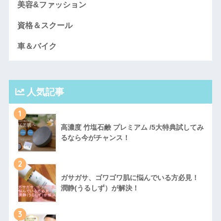
美容&ファッション
資格＆スクール
車＆バイク
人気記事
1
高濃度 竹塩石鹸 プレミアム /5大特典試してみ
るなら今がチャンス！
2
ガサガサ、ゴワゴワ肌に悩んでいる方必見！
潤静(うるしず）が解決！
3