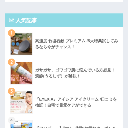
人気記事
1
高濃度 竹塩石鹸 プレミアム /5大特典試してみ
るなら今がチャンス！
2
ガサガサ、ゴワゴワ肌に悩んでいる方必見！
潤静(うるしず）が解決！
3
『EYEXIA』アイシア アイクリーム /口コミを
検証！自宅で目元ケアができる
4